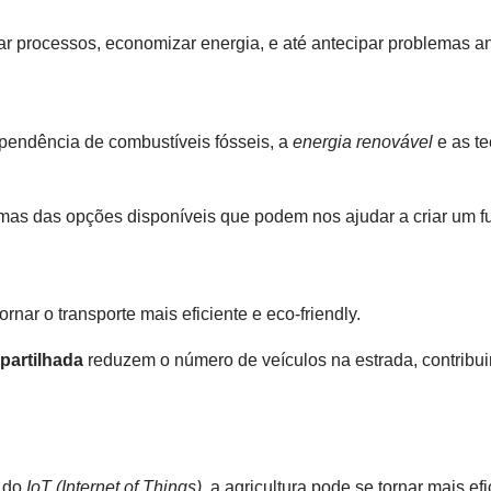
r processos, economizar energia, e até antecipar problemas an
endência de combustíveis fósseis, a
energia renovável
e as te
umas das opções disponíveis que podem nos ajudar a criar um fu
ar o transporte mais eficiente e eco-friendly.
partilhada
reduzem o número de veículos na estrada, contribui
 do
IoT (Internet of Things)
, a agricultura pode se tornar mais e