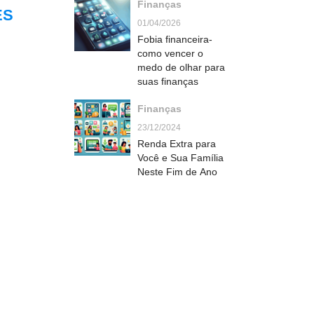
Finanças
Doméstico
ES
01/04/2026
Fobia financeira-
como vencer o
medo de olhar para
suas finanças
Finanças
23/12/2024
Renda Extra para
Você e Sua Família
Neste Fim de Ano